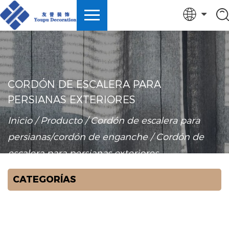
English
中文简体
Español
CORDÓN DE ESCALERA PARA
PERSIANAS EXTERIORES
Türk
Inicio
/
Producto
/
Cordón de escalera para
persianas/cordón de enganche
/
Cordón de
escalera para persianas exteriores
CATEGORÍAS